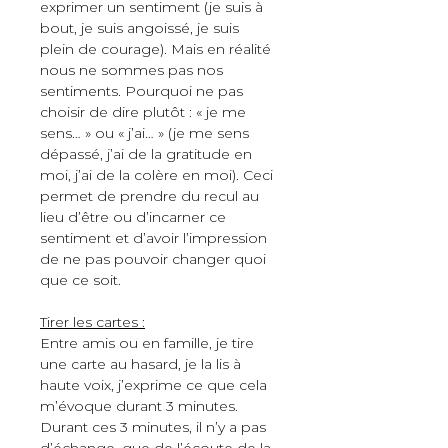
exprimer un sentiment (je suis à 
bout, je suis angoissé, je suis 
plein de courage). Mais en réalité 
nous ne sommes pas nos 
sentiments. Pourquoi ne pas 
choisir de dire plutôt : « je me 
sens… » ou « j’ai… » (je me sens 
dépassé, j’ai de la gratitude en 
moi, j’ai de la colère en moi). Ceci 
permet de prendre du recul au 
lieu d’être ou d’incarner ce 
sentiment et d’avoir l’impression 
de ne pas pouvoir changer quoi 
que ce soit. 
Tirer les cartes :
Entre amis ou en famille, je tire 
une carte au hasard, je la lis à 
haute voix, j’exprime 
ce que cela 
m’évoque durant 3 minutes. 
Durant ces 3 minutes, il n’y a pas 
d’échange, que de l’écoute de la 