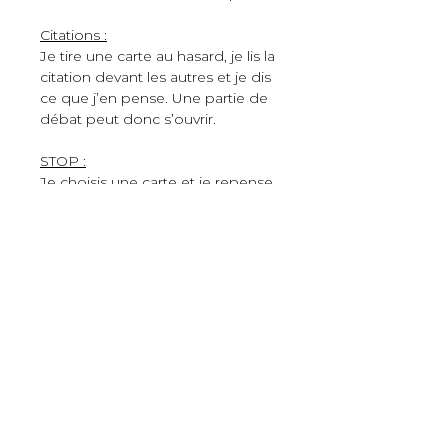
Citations :
Je tire une carte au hasard, je lis la 
citation devant les autres et je dis 
ce que j’en 
pense. Une partie de 
débat peut donc s’ouvrir.
STOP :
Je choisis une carte et je repense 
à une situation dans laquelle ce 
sentiment était 
présent. Je revis la 
scène dans ma tête et je raconte 
la scène aux autres en 
restant 
centré sur « qu’est-ce que 
j’ai dit », « qu’est-ce que j’ai pensé 
», « qu’est-ce qui 
s’est passé » « 
quel était mon besoin ? »
DÉTAILS D'ARTICLE