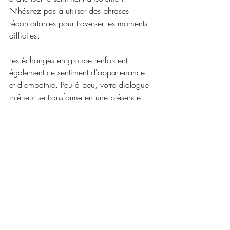
N’hésitez pas à utiliser des phrases 
réconfortantes pour traverser les moments 
difficiles.
Les échanges en groupe renforcent 
également ce sentiment d'appartenance 
et d'empathie. Peu à peu, votre dialogue 
intérieur se transforme en une présence 
encourageante. Cultiver cette 
bienveillance constitue en soi de 
véritables exercices spirituels, accessibles 
à tous, indépendamment des convictions.
Prolonger les effets après la 
retraite spirituelle
Pour conserver ces bénéfices dans votre 
quotidien, une bonne 
préparation
 avant 