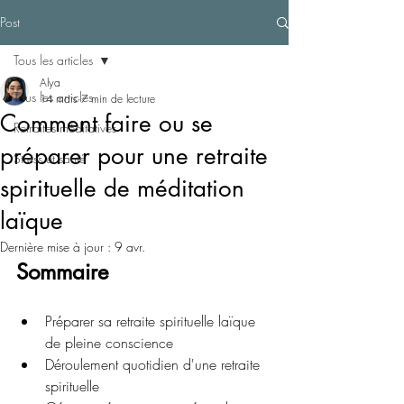
Post
Tous les articles
Alya
Tous les articles
14 mars
7 min de lecture
Comment faire ou se
Retraites méditatives
préparer pour une retraite
Stress et santé
spirituelle de méditation
laïque
Dernière mise à jour :
9 avr.
Sommaire
Préparer sa retraite spirituelle laïque 
de pleine conscience
Déroulement quotidien d'une retraite 
spirituelle