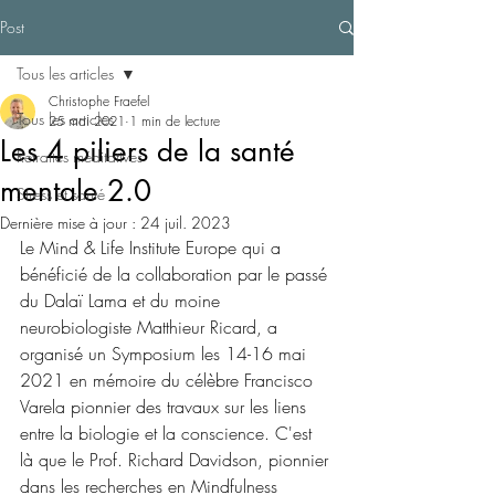
Post
Tous les articles
Christophe Fraefel
Tous les articles
25 mai 2021
1 min de lecture
Les 4 piliers de la santé
Retraites méditatives
mentale 2.0
Stress et santé
Dernière mise à jour :
24 juil. 2023
Le Mind & Life Institute Europe qui a 
bénéficié de la collaboration par le passé 
du Dalaï Lama et du moine 
neurobiologiste Matthieur Ricard, a 
organisé un Symposium les 14-16 mai 
2021 en mémoire du célèbre Francisco 
Varela pionnier des travaux sur les liens 
entre la biologie et la conscience. C'est 
là que le Prof. Richard Davidson, pionnier 
dans les recherches en Mindfulness 