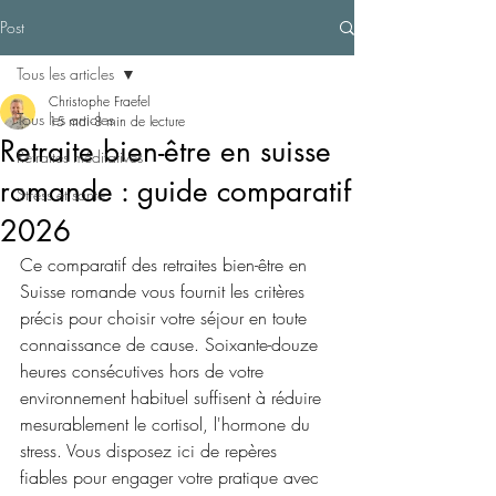
Post
Tous les articles
Christophe Fraefel
Tous les articles
15 mai
8 min de lecture
Retraite bien-être en suisse
Retraites méditatives
romande : guide comparatif
Stress et santé
2026
Ce comparatif des retraites bien-être en 
Suisse romande vous fournit les critères 
précis pour choisir votre séjour en toute 
connaissance de cause. Soixante-douze 
heures consécutives hors de votre 
environnement habituel suffisent à réduire 
mesurablement le cortisol, l'hormone du 
stress. Vous disposez ici de repères 
fiables pour engager votre pratique avec 