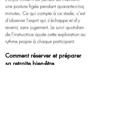
une posture figée pendant quarante-cinq 
minutes. Ce qui compte à ce stade, c'est 
d'observer l'esprit qui s'échappe et d'y 
revenir, sans jugement. Le suivi quotidien 
de l'instructrice ajuste cette exploration au 
rythme propre à chaque participant.
Comment réserver et préparer 
sa retraite bien-être
La préparation logistique reste 
volontairement simple. Tous les détails 
pratiques sont disponibles sur le site de 
Mindful-life.ch. Voici les points précis à 
anticiper pour confirmer votre venue :
Inscription validée : Le paiement 
s'effectue par TWINT 