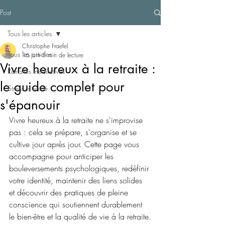
Post
Tous les articles
Christophe Fraefel
Tous les articles
16 juin
8 min de lecture
Vivre heureux à la retraite :
Retraites méditatives
le guide complet pour
Stress et santé
s'épanouir
Vivre heureux à la retraite ne s'improvise 
pas : cela se prépare, s'organise et se 
cultive jour après jour. Cette page vous 
accompagne pour anticiper les 
bouleversements psychologiques, redéfinir 
votre identité, maintenir des liens solides 
et découvrir des pratiques de pleine 
conscience qui soutiennent durablement 
le bien-être et la qualité de vie à la retraite.